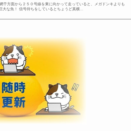
した※ 網干方面から２５０号線を東に向かって走っていると、メガドンキよりも
大な魚！ 信号待ちをしているとちょうど真横...