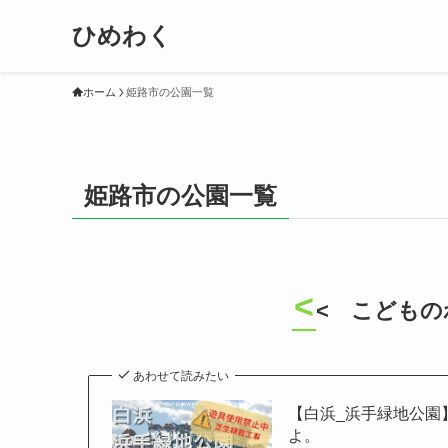
ひめわく
ホーム
姫路市の公園一覧
姫路市の公園一覧
<
< こどもの
あわせて読みたい
【白浜_浜手緑地公園
よ。